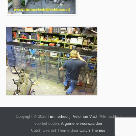
Copyright © 2026
Timmerbedrijf Veldman V.o.f.
Alle rechten
voorbehouden.
Algemene voorwaarden
Catch Everest Theme door
Catch Themes