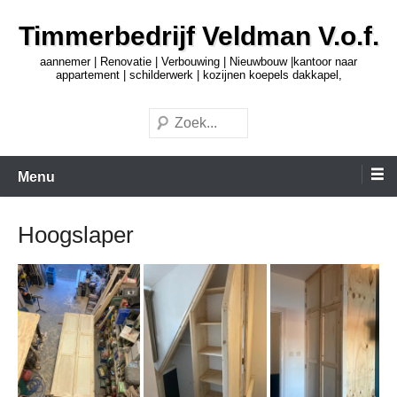
Ga
Timmerbedrijf Veldman V.o.f.
naar
de
aannemer | Renovatie | Verbouwing | Nieuwbouw |kantoor naar
appartement | schilderwerk | kozijnen koepels dakkapel,
inhoud
Zoeken
Menu
Hoogslaper